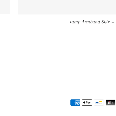
RIE PRIS
Tamp Armband Skir
—