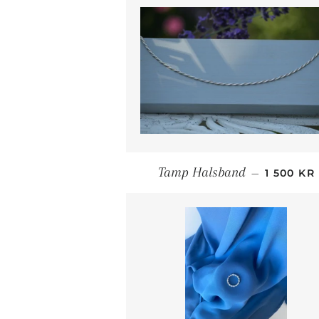
ORDINAR
Tamp Halsband
—
1 500 KR