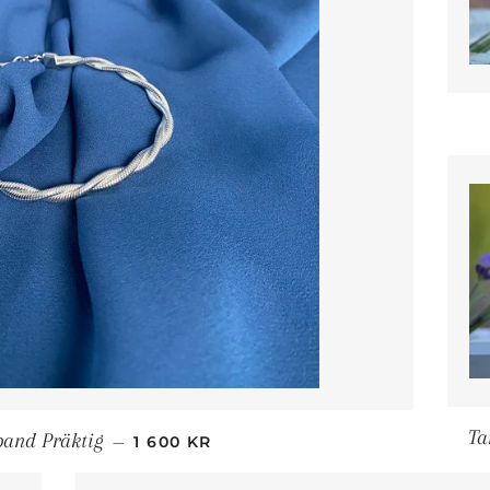
ORDINARIE PRIS
Ta
and Präktig
—
1 600 KR