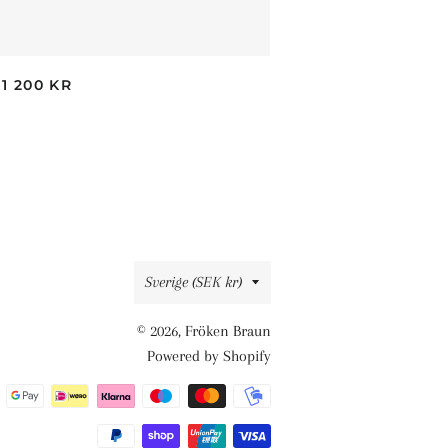
ORDINARIE PRIS
1 200 KR
Land/Region
Sverige (SEK kr)
© 2026,
Fröken Braun
Powered by Shopify
Betalningsmetoder