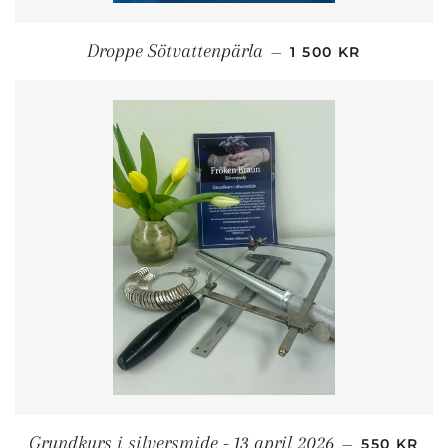
ORDINARIE PRIS
Droppe Sötvattenpärla
—
1 500 KR
ORDINARI
Grundkurs i silversmide - 13 april 2026
—
550 KR