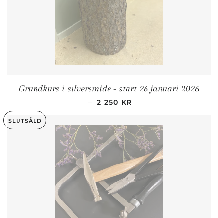
Grundkurs i silversmide - start 26 januari 2026
ORDINARIE PRIS
—
2 250 KR
SLUTSÅLD