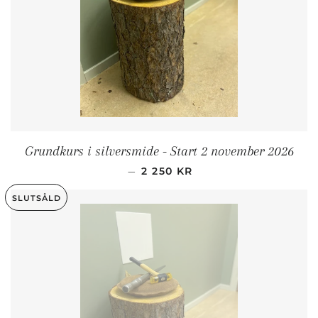
Grundkurs i silversmide - Start 2 november 2026
ORDINARIE PRIS
—
2 250 KR
SLUTSÅLD