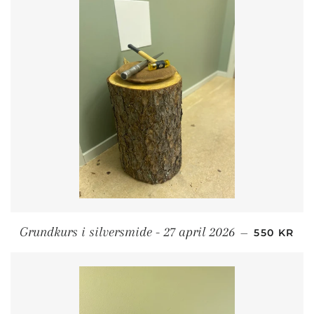
ORDINARI
Grundkurs i silversmide - 27 april 2026
—
550 KR