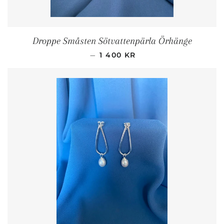
Droppe Småsten Sötvattenpärla Örhänge
ORDINARIE PRIS
—
1 400 KR