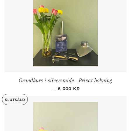
Grundkurs i silversmide - Privat bokning
ORDINARIE PRIS
—
6 000 KR
SLUTSÅLD