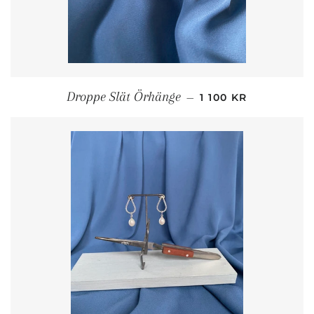
ORDINARIE PRIS
Droppe Slät Örhänge
—
1 100 KR