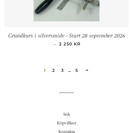
Grundkurs i silversmide - Start 28 september 2026
ORDINARIE PRIS
—
2 250 KR
1
2
3
…
5
NÄSTA
Sök
Köpvillkor
Kontakta